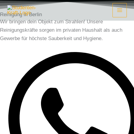
Zum
Inhalt
Reinigung in Berlin
springen
Wir bringen dein Objekt zum Strahlen! Unsere
Reinigungskräfte sorgen im privaten Haushalt als auch
Gewerbe für höchste Sauberkeit und Hygiene.