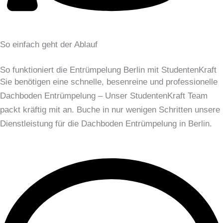
So einfach geht der Ablauf
So funktioniert die Entrümpelung Berlin mit StudentenKraft
Sie benötigen eine schnelle, besenreine und professionelle
Dachboden Entrümpelung – Unser StudentenKraft Team
packt kräftig mit an. Buche in nur wenigen Schritten unsere
Dienstleistung für die Dachboden Entrümpelung in Berlin.