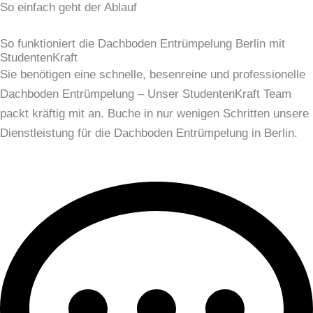
So einfach geht der Ablauf
So funktioniert die Dachboden Entrümpelung Berlin mit
StudentenKraft
Sie benötigen eine schnelle, besenreine und professionelle
Dachboden Entrümpelung – Unser StudentenKraft Team
packt kräftig mit an. Buche in nur wenigen Schritten unsere
Dienstleistung für die Dachboden Entrümpelung in Berlin.