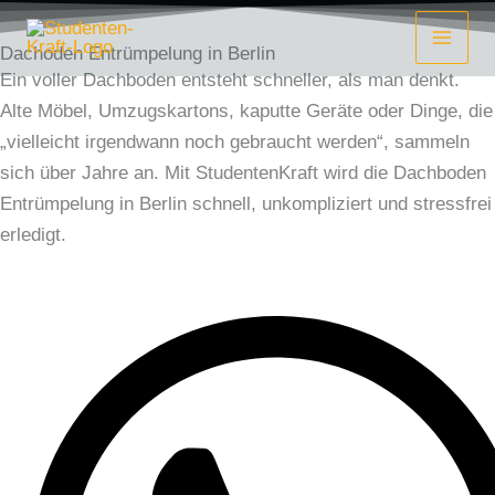
Zum
Inhalt
Dachoden Entrümpelung in Berlin
springen
Ein voller Dachboden entsteht schneller, als man denkt.
Alte Möbel, Umzugskartons, kaputte Geräte oder Dinge, die
„vielleicht irgendwann noch gebraucht werden“, sammeln
sich über Jahre an. Mit StudentenKraft wird die Dachboden
Entrümpelung in Berlin schnell, unkompliziert und stressfrei
erledigt.