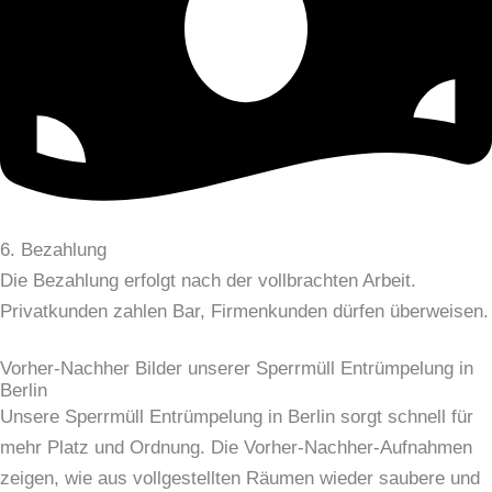
6. Bezahlung
Die Bezahlung erfolgt nach der vollbrachten Arbeit.
Privatkunden zahlen Bar, Firmenkunden dürfen überweisen.
Vorher-Nachher Bilder unserer Sperrmüll Entrümpelung in
Berlin
Unsere Sperrmüll Entrümpelung in Berlin sorgt schnell für
mehr Platz und Ordnung. Die Vorher-Nachher-Aufnahmen
zeigen, wie aus vollgestellten Räumen wieder saubere und