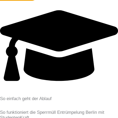
So einfach geht der Ablauf
So funktioniert die Sperrmüll Entrümpelung Berlin mit
StudentenKraft