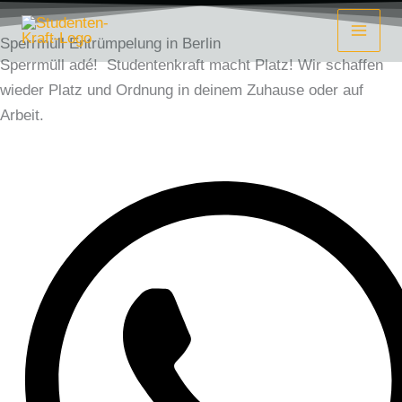
Zum
Inhalt
Sperrmüll Entrümpelung in Berlin
springen
Sperrmüll adé!
Studentenkraft macht Platz!
Wir schaffen
wieder Platz und Ordnung in deinem Zuhause oder auf
Arbeit.