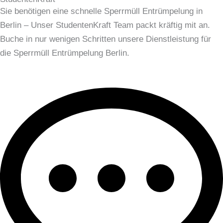
Sie benötigen eine schnelle Sperrmüll Entrümpelung in
Berlin – Unser StudentenKraft Team packt kräftig mit an.
Buche in nur wenigen Schritten unsere Dienstleistung für
die Sperrmüll Entrümpelung Berlin.